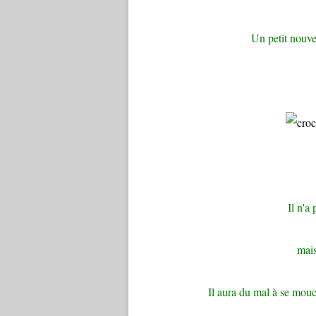
Un petit nouve
Il n'a
mais
Il aura du mal à se mou