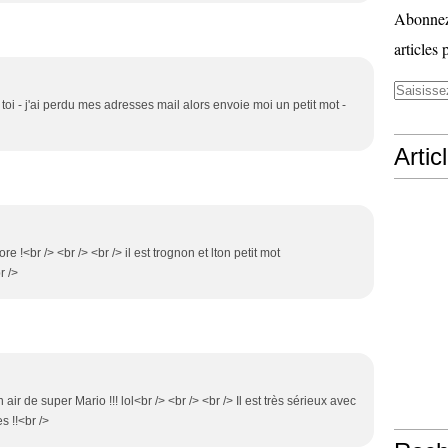
Abonnez-
articles 
r toi - j'ai perdu mes adresses mail alors envoie moi un petit mot -
Artic
dore !<br /> <br /> <br /> il est trognon et lton petit mot
r />
n air de super Mario !!! lol<br /> <br /> <br /> Il est très sérieux avec
s !!<br />