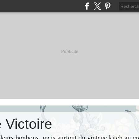
Publicité
 Victoire
leurs bonbons, mais surtout du vintage kitch au cr