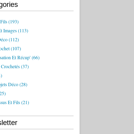
gories
Fils
(193)
Et Images
(113)
Déco
(112)
ochet
(107)
sation Et Récup'
(66)
 Crochetés
(37)
)
jets Déco
(28)
25)
sus Et Fils
(21)
letter