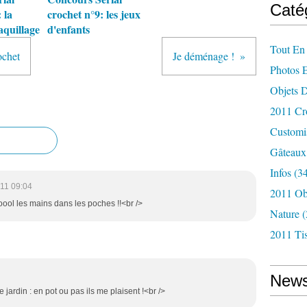
Caté
 la
crochet n°9: les jeux
aquillage
d'enfants
Tout En 
ochet
Je déménage !
Photos 
Objets 
2011 Cr
Customi
Gâteaux
Infos
(34
11 09:04
2011 Ob
oool les mains dans les poches !!<br />
Nature
(
2011 Tis
News
 jardin : en pot ou pas ils me plaisent !<br />