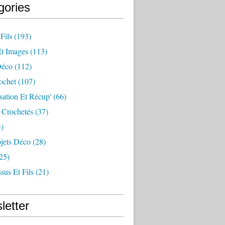
gories
Fils
(193)
Et Images
(113)
Déco
(112)
ochet
(107)
sation Et Récup'
(66)
 Crochetés
(37)
)
jets Déco
(28)
25)
sus Et Fils
(21)
letter