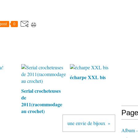
post
0
!
écharpe XXL bis
Serial crocheteuses
de
2011(racommodage
au crochet)
Page
une envie de bijoux
Album -