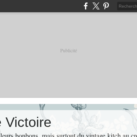
Publicité
 Victoire
leurs bonbons, mais surtout du vintage kitch au cr