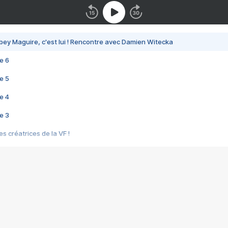
bey Maguire, c'est lui ! Rencontre avec Damien Witecka
e 6
e 5
e 4
e 3
s créatrices de la VF !
e 2
e 1
e Mektoub My Love arrive enfin ! Rencontre avec Shaïn Boumedine et Sal
i : après Toni en famille
elle réalise le bouleversant Dites lui que je l'aime