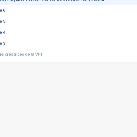
e 6
e 5
e 4
e 3
s créatrices de la VF !
e 2
e 1
e Mektoub My Love arrive enfin ! Rencontre avec Shaïn Boumedine et Sal
i : après Toni en famille
elle réalise le bouleversant Dites lui que je l'aime
ais ! Rencontre autour de Vie privée de Rebecca Zlotowski
 de Marguerite, Grave... Rencontre avec Ella Rumpf