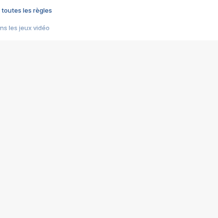
 toutes les règles
s les jeux vidéo
us choquant de Rockstar ? - Le scandale BULLY
e plus moche de Steam
du RÊVE tourne au CAUCHEMAR
pendant 8 heures
it… à tort
umiliés par un jeu vidéo
ire - Final Fantasy 8
ti un empire - Age of Empires
story DOFUS
tard, il crée l'un des pires jeux de tous les temps, MindsEye.