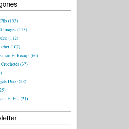
gories
Fils
(193)
Et Images
(113)
Déco
(112)
ochet
(107)
sation Et Récup'
(66)
 Crochetés
(37)
)
jets Déco
(28)
25)
sus Et Fils
(21)
letter