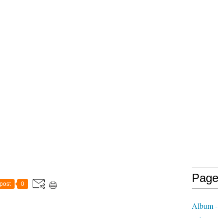
Page
post
0
Album -