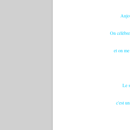
Aujou
On célèbre
et on me
Le s
c'est u