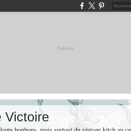
Publicité
 Victoire
leurs bonbons, mais surtout du vintage kitch au cr