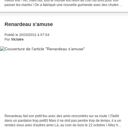
mieux voir ! Ah, mais oui, tout le monde est réuni au coin du bois pour voir
passer les mariés ! On a fabriqué une nouvelle guirlande avec des chutes de
tissu pour l'occasion....
Renardeau s'amuse
Publié le 20/10/2011 à 07:54
Par
Victoire
Renardeau fait son petit fou avec des amis rencontrés sur sa route ! (Taillé
dans un pantalon trop petit!) Mais il ne doit pas perdre trop de temps, il a un
rendez-vous avec d'autres amis Là, au coin du bois le 22 octobre ! Allez hop,