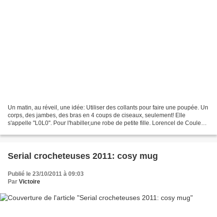
Un matin, au réveil, une idée: Utiliser des collants pour faire une poupée. Un
corps, des jambes, des bras en 4 coups de ciseaux, seulement! Elle
s'appelle "L0L0". Pour l'habiller,une robe de petite fille. Lorencel de Couleurs
et gourmandises devrait...
Serial crocheteuses 2011: cosy mug
Publié le 23/10/2011 à 09:03
Par
Victoire