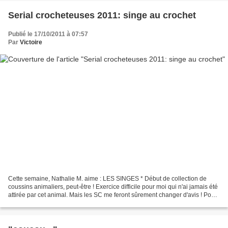
Serial crocheteuses 2011: singe au crochet
Publié le 17/10/2011 à 07:57
Par
Victoire
Cette semaine, Nathalie M. aime : LES SINGES * Début de collection de
coussins animaliers, peut-être ! Exercice difficile pour moi qui n'ai jamais été
attirée par cet animal. Mais les SC me feront sûrement changer d'avis ! Pour
voir des singes et leurs...