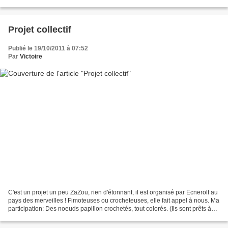
en route pour la...
Projet collectif
Publié le 19/10/2011 à 07:52
Par
Victoire
C'est un projet un peu ZaZou, rien d'étonnant, il est organisé par Ecnerolf au
pays des merveilles ! Fimoteuses ou crocheteuses, elle fait appel à nous. Ma
participation: Des noeuds papillon crochetés, tout colorés. (Ils sont prêts à
partir,ma jolie Flo)...