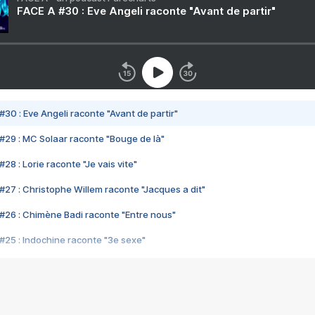
FACE A #30 : Eve Angeli raconte "Avant de partir"
#30 : Eve Angeli raconte "Avant de partir"
#29 : MC Solaar raconte "Bouge de là"
28 : Lorie raconte "Je vais vite"
#27 : Christophe Willem raconte "Jacques a dit"
#26 : Chimène Badi raconte "Entre nous"
#25 : Indochine raconte "3e sexe"
#24 : Zaho raconte "C'est chelou"
#23 : Patrick Bruel raconte "Au café des délices"