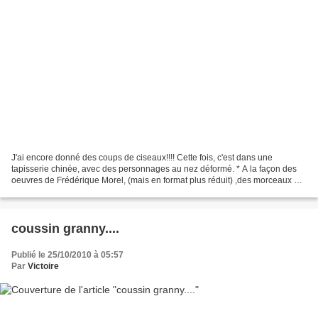
J'ai encore donné des coups de ciseaux!!!! Cette fois, c'est dans une
tapisserie chinée, avec des personnages au nez déformé. * A la façon des
oeuvres de Frédérique Morel, (mais en format plus réduit) ,des morceaux de
tapisserie se sont retrouvés cloutés...
coussin granny....
Publié le 25/10/2010 à 05:57
Par
Victoire