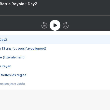
 Battle Royale - DayZ
 DayZ
 a 13 ans (et vous l'avez ignoré)
e (littéralement)
im Rayan
 toutes les règles
s les jeux vidéo
us choquant de Rockstar ? - Le scandale BULLY
e plus moche de Steam