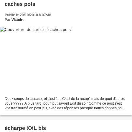
caches pots
Publié le 20/10/2010 à 07:48
Par
Victoire
Deux coups de ciseaux, et c'est fait! C'est de la récup', mais de quoi d'après
vous ????? A plus tard, pour tout savoir! Edit du soir Comme ce post s'est
vite transformé en petit jeu, avec des réponses presque toutes bonnes, tout
le monde participera...
écharpe XXL bis