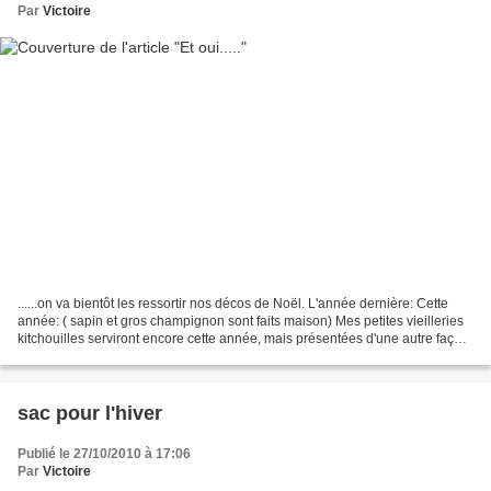
Par
Victoire
......on va bientôt les ressortir nos décos de Noël. L'année dernière: Cette
année: ( sapin et gros champignon sont faits maison) Mes petites vieilleries
kitchouilles serviront encore cette année, mais présentées d'une autre façon!
La petite étagère ne...
sac pour l'hiver
Publié le 27/10/2010 à 17:06
Par
Victoire