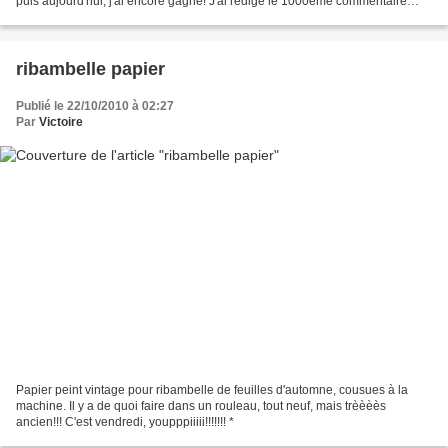
puis aujourd'hui, j'ai encore gagné! J'ai rédigé le 1000éme commentaire
chez NO. * BON WEEK-END ou BONNES...
ribambelle papier
Publié le 22/10/2010 à 02:27
Par
Victoire
Papier peint vintage pour ribambelle de feuilles d'automne, cousues à la
machine. Il y a de quoi faire dans un rouleau, tout neuf, mais trèèèès
ancien!!! C'est vendredi, youpppiiiii!!!!!!! *