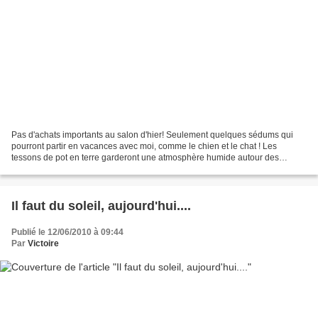
Pas d'achats importants au salon d'hier! Seulement quelques sédums qui
pourront partir en vacances avec moi, comme le chien et le chat ! Les
tessons de pot en terre garderont une atmosphère humide autour des
plantes. Et là, un petit cadeau de ma Marie,...
Il faut du soleil, aujourd'hui....
Publié le 12/06/2010 à 09:44
Par
Victoire