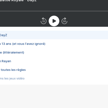
 DayZ
 a 13 ans (et vous l'avez ignoré)
e (littéralement)
im Rayan
 toutes les règles
s les jeux vidéo
us choquant de Rockstar ? - Le scandale BULLY
e plus moche de Steam
du RÊVE tourne au CAUCHEMAR